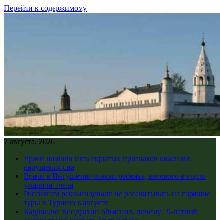
Перейти к содержимому
7 августа, 2026
Врачи назвали пять скрытых признаков опасного
нарушения сна
Врачи в Ингушетии спасли ребенка, которого в горло
ужалила пчела
Россиянам рекомендовали не рассчитывать на горящие
туры в Турцию в августе
Кардиолог Кондрахин объяснил, почему 19-летний