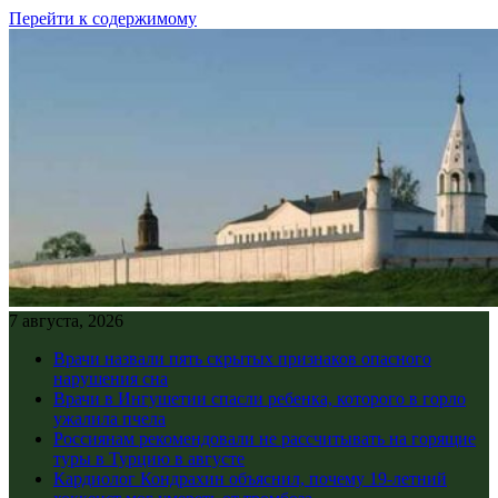
Перейти к содержимому
7 августа, 2026
Врачи назвали пять скрытых признаков опасного
нарушения сна
Врачи в Ингушетии спасли ребенка, которого в горло
ужалила пчела
Россиянам рекомендовали не рассчитывать на горящие
туры в Турцию в августе
Кардиолог Кондрахин объяснил, почему 19-летний