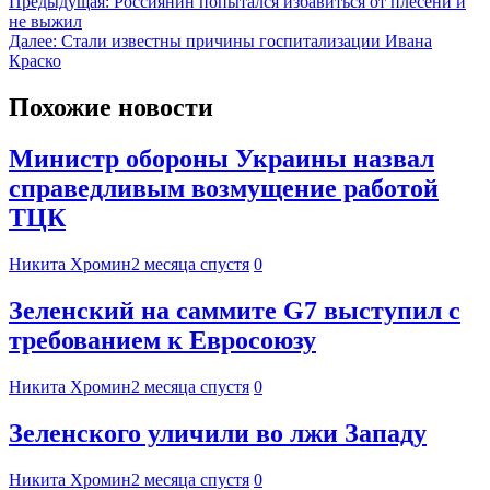
Предыдущая:
Россиянин попытался избавиться от плесени и
не выжил
Далее:
Стали известны причины госпитализации Ивана
Краско
Похожие новости
Министр обороны Украины назвал
справедливым возмущение работой
ТЦК
Никита Хромин
2 месяца спустя
0
Зеленский на саммите G7 выступил с
требованием к Евросоюзу
Никита Хромин
2 месяца спустя
0
Зеленского уличили во лжи Западу
Никита Хромин
2 месяца спустя
0