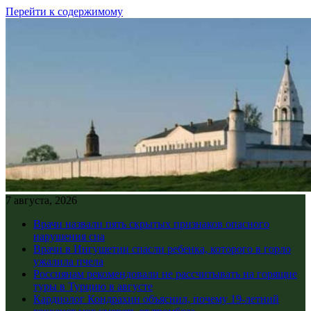
Перейти к содержимому
7 августа, 2026
Врачи назвали пять скрытых признаков опасного
нарушения сна
Врачи в Ингушетии спасли ребенка, которого в горло
ужалила пчела
Россиянам рекомендовали не рассчитывать на горящие
туры в Турцию в августе
Кардиолог Кондрахин объяснил, почему 19-летний