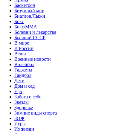
Баскетбол
Безумный мир
Биатлон/Лыжи
Бокс
Бокс/MMA
Болезни и лекарства
Бывший СССР
В мире
В России
Вещи
Военные новости
Волейбол
Гаджеты
Гандбол
Дети
Дом и сад
Еда
Забота о себе
Звёзды
Здоровье
Зимние виды спорта
ЗОЖ
Игры
Из жизни