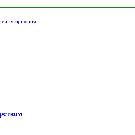
кий курорт летом
орством