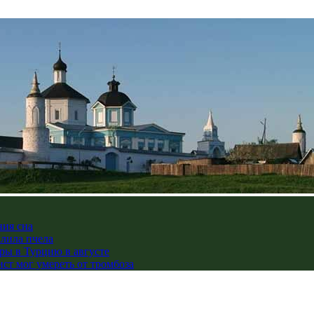
ния сна
алила пчела
ры в Турцию в августе
ст мог умереть от тромбоза