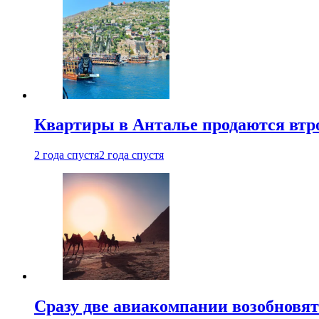
Квартиры в Анталье продаются втр
2 года спустя
2 года спустя
Сразу две авиакомпании возобновя