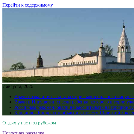
Перейти к содержимому
7 августа, 2026
Врачи назвали пять скрытых признаков опасного наруше
Врачи в Ингушетии спасли ребенка, которого в горло уж
Россиянам рекомендовали не рассчитывать на горящие ту
Кардиолог Кондрахин объяснил, почему 19-летний хоккеи
Отдых у нас и за рубежом
Новостная рассылка