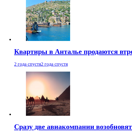
Квартиры в Анталье продаются втр
2 года спустя
2 года спустя
Сразу две авиакомпании возобновя