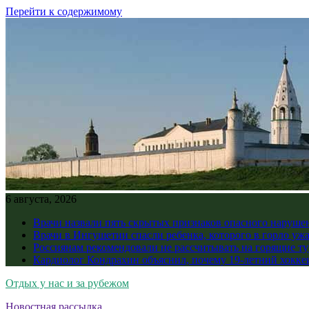
Перейти к содержимому
6 августа, 2026
Врачи назвали пять скрытых признаков опасного наруше
Врачи в Ингушетии спасли ребенка, которого в горло уж
Россиянам рекомендовали не рассчитывать на горящие ту
Кардиолог Кондрахин объяснил, почему 19-летний хоккеи
Отдых у нас и за рубежом
Новостная рассылка