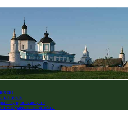
ния сна
алила пчела
ры в Турцию в августе
ст мог умереть от тромбоза