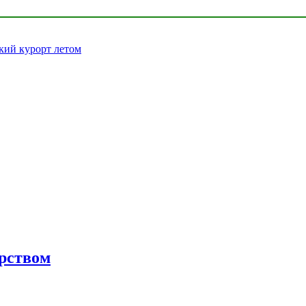
кий курорт летом
орством