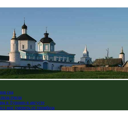
ния сна
алила пчела
ры в Турцию в августе
ст мог умереть от тромбоза