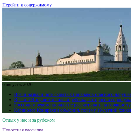
Перейти к содержимому
6 августа, 2026
Врачи назвали пять скрытых признаков опасного наруше
Врачи в Ингушетии спасли ребенка, которого в горло уж
Россиянам рекомендовали не рассчитывать на горящие ту
Кардиолог Кондрахин объяснил, почему 19-летний хоккеи
Отдых у нас и за рубежом
Новостная рассылка