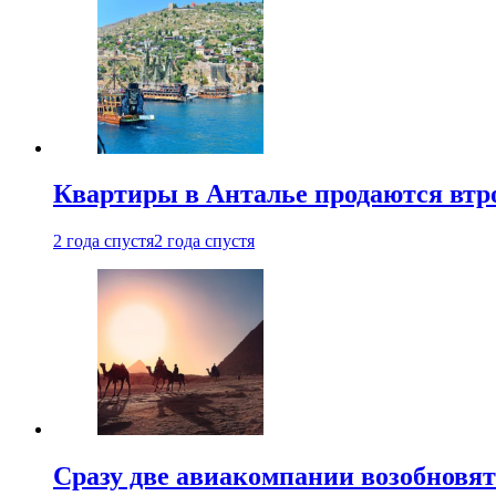
Квартиры в Анталье продаются втр
2 года спустя
2 года спустя
Сразу две авиакомпании возобновя