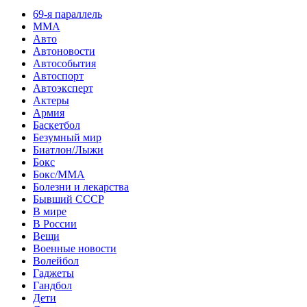
69-я параллель
MMA
Авто
Автоновости
Автособытия
Автоспорт
Автоэксперт
Актеры
Армия
Баскетбол
Безумный мир
Биатлон/Лыжи
Бокс
Бокс/MMA
Болезни и лекарства
Бывший СССР
В мире
В России
Вещи
Военные новости
Волейбол
Гаджеты
Гандбол
Дети