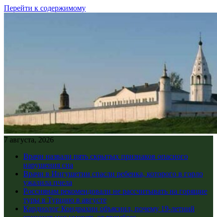
Перейти к содержимому
7 августа, 2026
Врачи назвали пять скрытых признаков опасного
нарушения сна
Врачи в Ингушетии спасли ребенка, которого в горло
ужалила пчела
Россиянам рекомендовали не рассчитывать на горящие
туры в Турцию в августе
Кардиолог Кондрахин объяснил, почему 19-летний