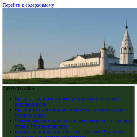
Перейти к содержимому
7 августа, 2026
Врачи назвали пять скрытых признаков опасного
нарушения сна
Врачи в Ингушетии спасли ребенка, которого в горло
ужалила пчела
Россиянам рекомендовали не рассчитывать на горящие
туры в Турцию в августе
Кардиолог Кондрахин объяснил, почему 19-летний