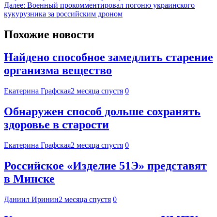
Далее:
Военный прокомментировал погоню украинского
кукурузника за российским дроном
Похожие новости
Найдено способное замедлить старение
организма вещество
Екатерина Графская
2 месяца спустя
0
Обнаружен способ дольше сохранять
здоровье в старости
Екатерина Графская
2 месяца спустя
0
Российское «Изделие 51Э» представят
в Минске
Даниил Иринин
2 месяца спустя
0