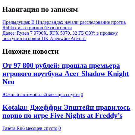
Навигация по записям
Предыдущая:
В Нидерландах начали расследование против
Roblox из-за рисков безопасности
Далее:
Ryzen 7 9700X, RTX 5070, 32 ГБ ОЗУ: в продажу
поступил игровой ПК Alienware Area-51
Похожие новости
От 97 800 рублей: прошла премьера
игрового ноутбука Acer Shadow Knight
Neo
Южный автомобиль
6 месяцев спустя
0
Kotaku: Джеффри Эпштейн нравилось
порно по игре Five Nights at Freddy’s
Газета.Ru
6 месяцев спустя
0