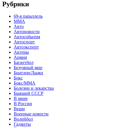
Рубрики
69-я параллель
MMA
Авто
Автоновости
Автособытия
Автоспорт
Автоэксперт
Актеры
Армия
Баскетбол
Безумный мир
Биатлон/Лыжи
Бокс
Бокс/MMA
Болезни и лекарства
Бывший СССР
В мире
В России
Вещи
Военные новости
Волейбол
Гаджеты