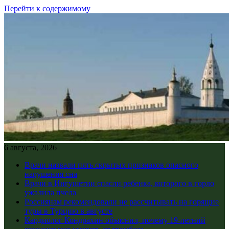
Перейти к содержимому
6 августа, 2026
Врачи назвали пять скрытых признаков опасного
нарушения сна
Врачи в Ингушетии спасли ребенка, которого в горло
ужалила пчела
Россиянам рекомендовали не рассчитывать на горящие
туры в Турцию в августе
Кардиолог Кондрахин объяснил, почему 19-летний