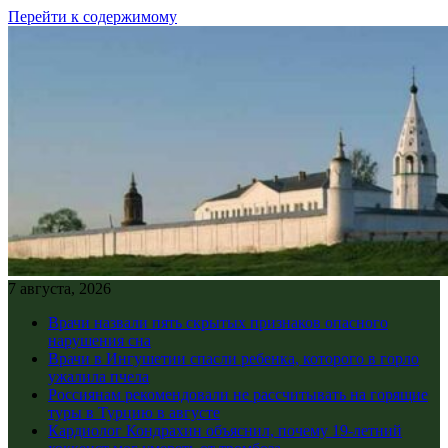
Перейти к содержимому
7 августа, 2026
Врачи назвали пять скрытых признаков опасного
нарушения сна
Врачи в Ингушетии спасли ребенка, которого в горло
ужалила пчела
Россиянам рекомендовали не рассчитывать на горящие
туры в Турцию в августе
Кардиолог Кондрахин объяснил, почему 19-летний