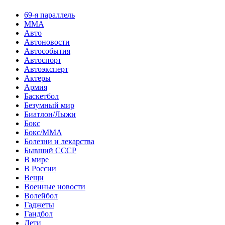
69-я параллель
MMA
Авто
Автоновости
Автособытия
Автоспорт
Автоэксперт
Актеры
Армия
Баскетбол
Безумный мир
Биатлон/Лыжи
Бокс
Бокс/MMA
Болезни и лекарства
Бывший СССР
В мире
В России
Вещи
Военные новости
Волейбол
Гаджеты
Гандбол
Дети