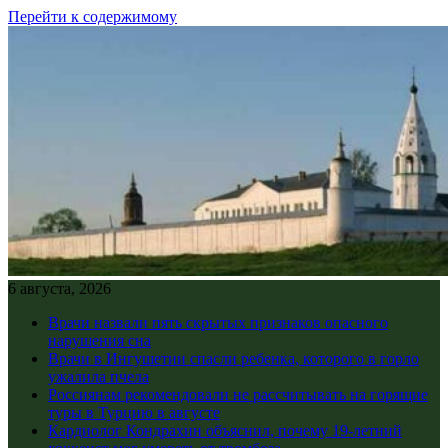
Перейти к содержимому
6 августа, 2026
Врачи назвали пять скрытых признаков опасного
нарушения сна
Врачи в Ингушетии спасли ребенка, которого в горло
ужалила пчела
Россиянам рекомендовали не рассчитывать на горящие
туры в Турцию в августе
Кардиолог Кондрахин объяснил, почему 19-летний