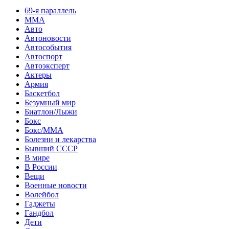
69-я параллель
MMA
Авто
Автоновости
Автособытия
Автоспорт
Автоэксперт
Актеры
Армия
Баскетбол
Безумный мир
Биатлон/Лыжи
Бокс
Бокс/MMA
Болезни и лекарства
Бывший СССР
В мире
В России
Вещи
Военные новости
Волейбол
Гаджеты
Гандбол
Дети