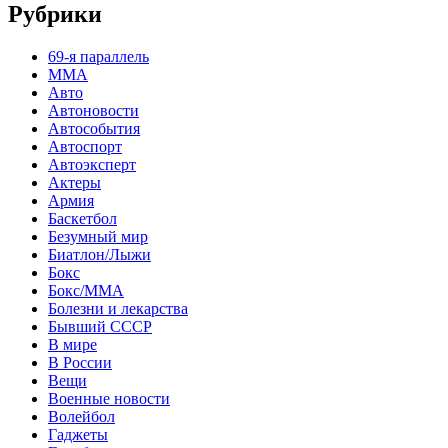
Рубрики
69-я параллель
MMA
Авто
Автоновости
Автособытия
Автоспорт
Автоэксперт
Актеры
Армия
Баскетбол
Безумный мир
Биатлон/Лыжи
Бокс
Бокс/MMA
Болезни и лекарства
Бывший СССР
В мире
В России
Вещи
Военные новости
Волейбол
Гаджеты