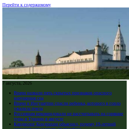
Перейти к содержимому
7 августа, 2026
Врачи назвали пять скрытых признаков опасного
нарушения сна
Врачи в Ингушетии спасли ребенка, которого в горло
ужалила пчела
Россиянам рекомендовали не рассчитывать на горящие
туры в Турцию в августе
Кардиолог Кондрахин объяснил, почему 19-летний