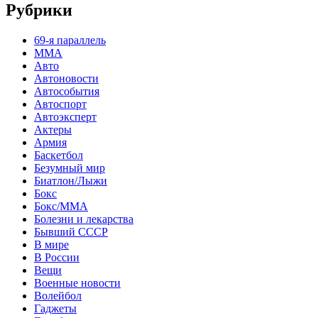
Рубрики
69-я параллель
MMA
Авто
Автоновости
Автособытия
Автоспорт
Автоэксперт
Актеры
Армия
Баскетбол
Безумный мир
Биатлон/Лыжи
Бокс
Бокс/MMA
Болезни и лекарства
Бывший СССР
В мире
В России
Вещи
Военные новости
Волейбол
Гаджеты