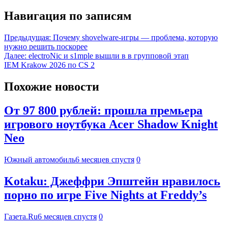
Навигация по записям
Предыдущая:
Почему shovelware-игры — проблема, которую
нужно решить поскорее
Далее:
electroNic и s1mple вышли в в групповой этап
IEM Krakow 2026 по CS 2
Похожие новости
От 97 800 рублей: прошла премьера
игрового ноутбука Acer Shadow Knight
Neo
Южный автомобиль
6 месяцев спустя
0
Kotaku: Джеффри Эпштейн нравилось
порно по игре Five Nights at Freddy’s
Газета.Ru
6 месяцев спустя
0