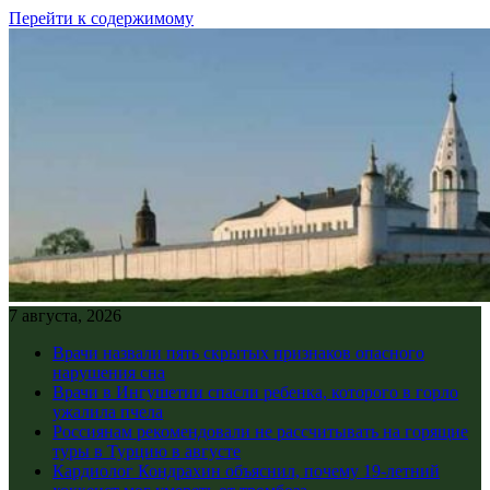
Перейти к содержимому
7 августа, 2026
Врачи назвали пять скрытых признаков опасного
нарушения сна
Врачи в Ингушетии спасли ребенка, которого в горло
ужалила пчела
Россиянам рекомендовали не рассчитывать на горящие
туры в Турцию в августе
Кардиолог Кондрахин объяснил, почему 19-летний