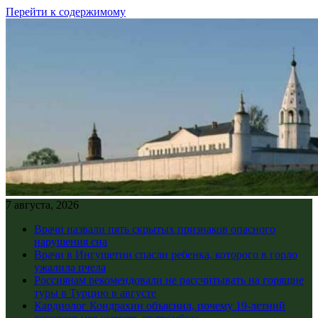
Перейти к содержимому
7 августа, 2026
Врачи назвали пять скрытых признаков опасного
нарушения сна
Врачи в Ингушетии спасли ребенка, которого в горло
ужалила пчела
Россиянам рекомендовали не рассчитывать на горящие
туры в Турцию в августе
Кардиолог Кондрахин объяснил, почему 19-летний