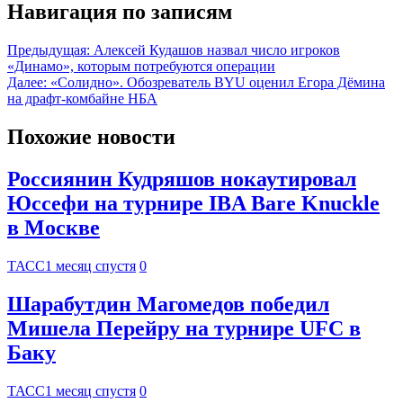
Навигация по записям
Предыдущая:
Алексей Кудашов назвал число игроков
«Динамо», которым потребуются операции
Далее:
«Солидно». Обозреватель BYU оценил Егора Дёмина
на драфт-комбайне НБА
Похожие новости
Россиянин Кудряшов нокаутировал
Юссефи на турнире IBA Bare Knuckle
в Москве
ТАСС
1 месяц спустя
0
Шарабутдин Магомедов победил
Мишела Перейру на турнире UFC в
Баку
ТАСС
1 месяц спустя
0