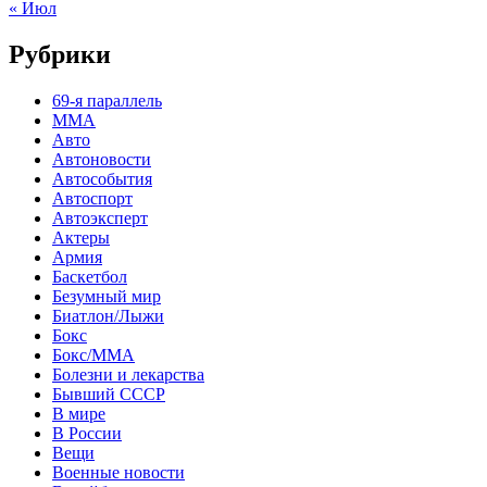
« Июл
Рубрики
69-я параллель
MMA
Авто
Автоновости
Автособытия
Автоспорт
Автоэксперт
Актеры
Армия
Баскетбол
Безумный мир
Биатлон/Лыжи
Бокс
Бокс/MMA
Болезни и лекарства
Бывший СССР
В мире
В России
Вещи
Военные новости