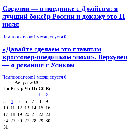
Сосулин — о поединке с Джойсом: я
лучший боксёр России и докажу это 11
июля
Чемпионат.com
1 месяц спустя
0
«Давайте сделаем это главным
кроссовер-поединком эпохи». Верхувен
— о реванше с Усиком
Чемпионат.com
1 месяц спустя
0
Август 2026
Пн
Вт
Ср
Чт
Пт
Сб
Вс
1
2
3
4
5
6
7
8
9
10
11
12
13
14
15
16
17
18
19
20
21
22
23
24
25
26
27
28
29
30
31