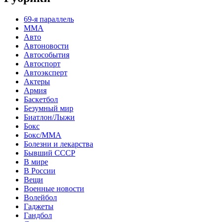
69-я параллель
MMA
Авто
Автоновости
Автособытия
Автоспорт
Автоэксперт
Актеры
Армия
Баскетбол
Безумный мир
Биатлон/Лыжи
Бокс
Бокс/MMA
Болезни и лекарства
Бывший СССР
В мире
В России
Вещи
Военные новости
Волейбол
Гаджеты
Гандбол