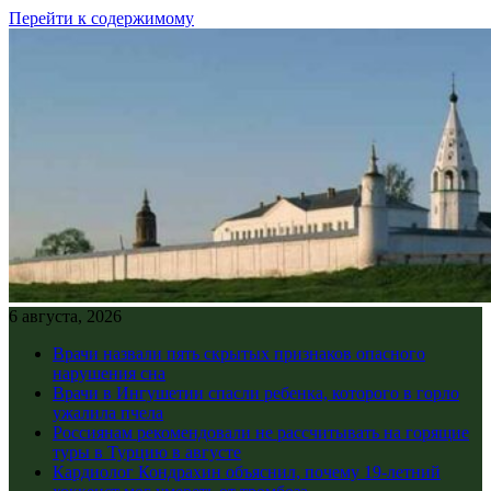
Перейти к содержимому
6 августа, 2026
Врачи назвали пять скрытых признаков опасного
нарушения сна
Врачи в Ингушетии спасли ребенка, которого в горло
ужалила пчела
Россиянам рекомендовали не рассчитывать на горящие
туры в Турцию в августе
Кардиолог Кондрахин объяснил, почему 19-летний