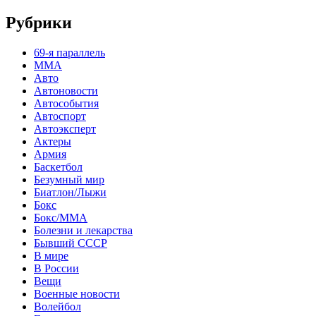
Рубрики
69-я параллель
MMA
Авто
Автоновости
Автособытия
Автоспорт
Автоэксперт
Актеры
Армия
Баскетбол
Безумный мир
Биатлон/Лыжи
Бокс
Бокс/MMA
Болезни и лекарства
Бывший СССР
В мире
В России
Вещи
Военные новости
Волейбол