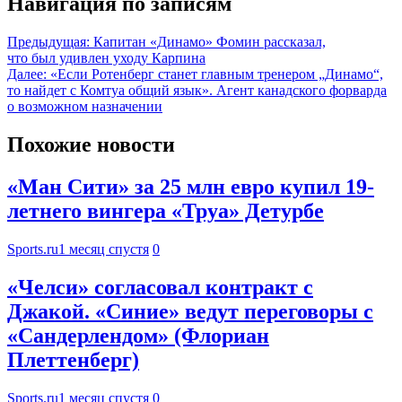
Навигация по записям
Предыдущая:
Капитан «Динамо» Фомин рассказал,
что был удивлен уходу Карпина
Далее:
«Если Ротенберг станет главным тренером „Динамо“,
то найдет с Комтуа общий язык». Агент канадского форварда
о возможном назначении
Похожие новости
«Ман Сити» за 25 млн евро купил 19-
летнего вингера «Труа» Детурбе
Sports.ru
1 месяц спустя
0
«Челси» согласовал контракт с
Джакой. «Синие» ведут переговоры с
«Сандерлендом» (Флориан
Плеттенберг)
Sports.ru
1 месяц спустя
0