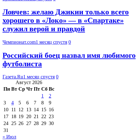
Ловчев: желаю Джикии только всего
хорошего в «Локо» — в «Спартаке»
служил верой и правдой
Чемпионат.com
1 месяц спустя
0
Российский боец назвал имя любимого
футболиста
Газета.Ru
1 месяц спустя
0
Август 2026
Пн
Вт
Ср
Чт
Пт
Сб
Вс
1
2
3
4
5
6
7
8
9
10
11
12
13
14
15
16
17
18
19
20
21
22
23
24
25
26
27
28
29
30
31
« Июл