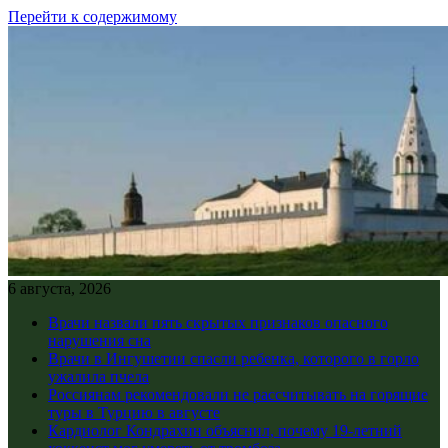
Перейти к содержимому
6 августа, 2026
Врачи назвали пять скрытых признаков опасного
нарушения сна
Врачи в Ингушетии спасли ребенка, которого в горло
ужалила пчела
Россиянам рекомендовали не рассчитывать на горящие
туры в Турцию в августе
Кардиолог Кондрахин объяснил, почему 19-летний