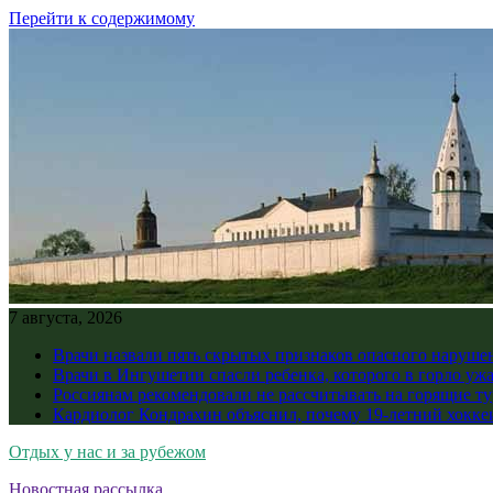
Перейти к содержимому
7 августа, 2026
Врачи назвали пять скрытых признаков опасного наруше
Врачи в Ингушетии спасли ребенка, которого в горло уж
Россиянам рекомендовали не рассчитывать на горящие ту
Кардиолог Кондрахин объяснил, почему 19-летний хоккеи
Отдых у нас и за рубежом
Новостная рассылка