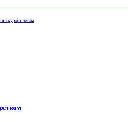
кий курорт летом
орством