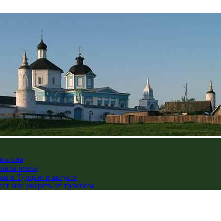
ния сна
алила пчела
ры в Турцию в августе
ст мог умереть от тромбоза