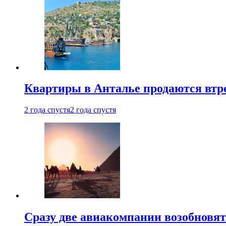
Квартиры в Анталье продаются втр
2 года спустя
2 года спустя
Сразу две авиакомпании возобновя