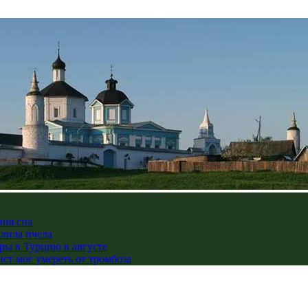
ния сна
алила пчела
ры в Турцию в августе
ст мог умереть от тромбоза