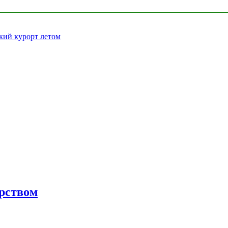
кий курорт летом
орством