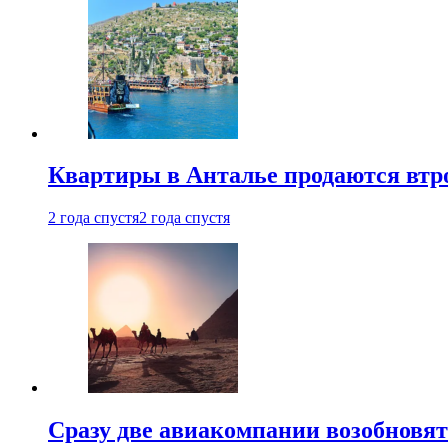
Квартиры в Анталье продаются втр
2 года спустя
2 года спустя
Сразу две авиакомпании возобновя