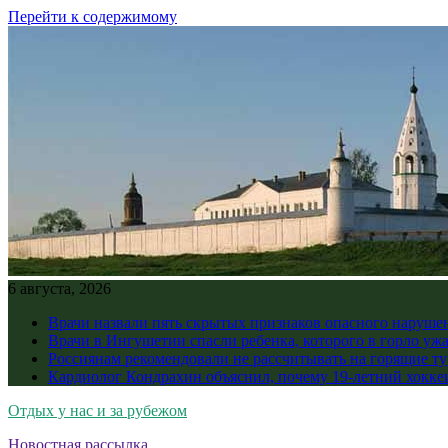
Перейти к содержимому
6 августа, 2026
Врачи назвали пять скрытых признаков опасного наруше
Врачи в Ингушетии спасли ребенка, которого в горло уж
Россиянам рекомендовали не рассчитывать на горящие ту
Кардиолог Кондрахин объяснил, почему 19-летний хоккеи
Отдых у нас и за рубежом
Новостная рассылка