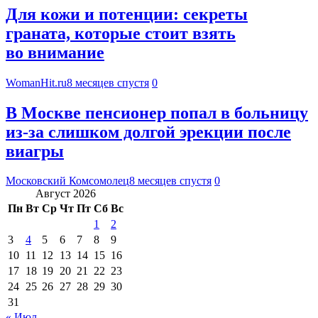
Для кожи и потенции: секреты
граната, которые стоит взять
во внимание
WomanHit.ru
8 месяцев спустя
0
В Москве пенсионер попал в больницу
из-за слишком долгой эрекции после
виагры
Московский Комсомолец
8 месяцев спустя
0
Август 2026
Пн
Вт
Ср
Чт
Пт
Сб
Вс
1
2
3
4
5
6
7
8
9
10
11
12
13
14
15
16
17
18
19
20
21
22
23
24
25
26
27
28
29
30
31
« Июл