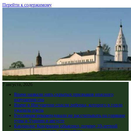
Перейти к содержимому
7 августа, 2026
Врачи назвали пять скрытых признаков опасного
нарушения сна
Врачи в Ингушетии спасли ребенка, которого в горло
ужалила пчела
Россиянам рекомендовали не рассчитывать на горящие
туры в Турцию в августе
Кардиолог Кондрахин объяснил, почему 19-летний