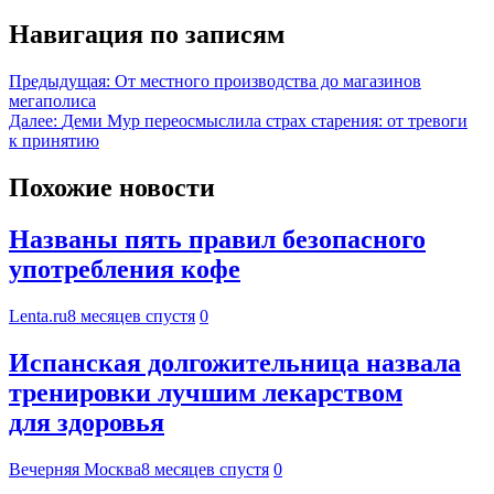
Навигация по записям
Предыдущая:
От местного производства до магазинов
мегаполиса
Далее:
Деми Мур переосмыслила страх старения: от тревоги
к принятию
Похожие новости
Названы пять правил безопасного
употребления кофе
Lenta.ru
8 месяцев спустя
0
Испанская долгожительница назвала
тренировки лучшим лекарством
для здоровья
Вечерняя Москва
8 месяцев спустя
0