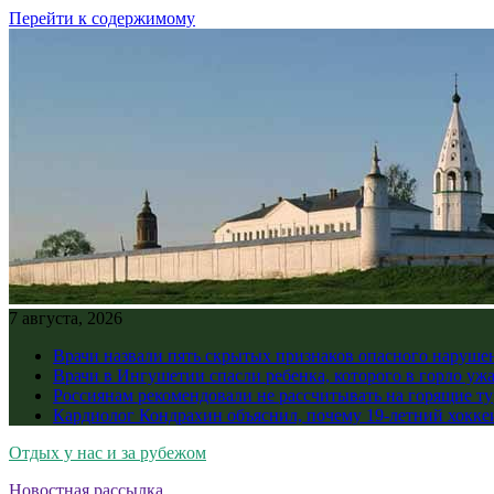
Перейти к содержимому
7 августа, 2026
Врачи назвали пять скрытых признаков опасного наруше
Врачи в Ингушетии спасли ребенка, которого в горло уж
Россиянам рекомендовали не рассчитывать на горящие ту
Кардиолог Кондрахин объяснил, почему 19-летний хоккеи
Отдых у нас и за рубежом
Новостная рассылка