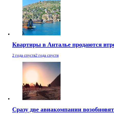
Квартиры в Анталье продаются втр
2 года спустя
2 года спустя
Сразу две авиакомпании возобновя