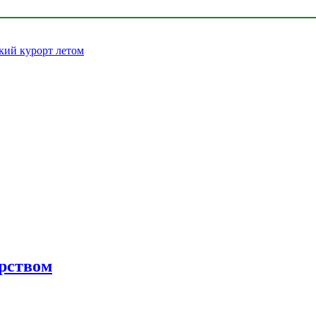
кий курорт летом
орством