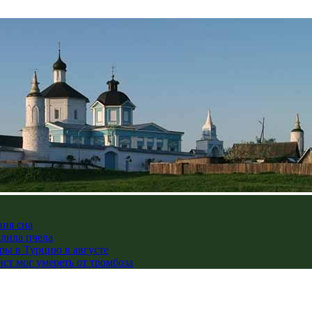
ния сна
алила пчела
ры в Турцию в августе
ст мог умереть от тромбоза