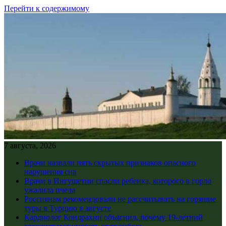
Перейти к содержимому
7 августа, 2026
Врачи назвали пять скрытых признаков опасного
нарушения сна
Врачи в Ингушетии спасли ребенка, которого в горло
ужалила пчела
Россиянам рекомендовали не рассчитывать на горящие
туры в Турцию в августе
Кардиолог Кондрахин объяснил, почему 19-летний