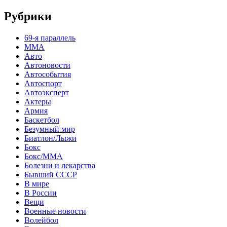
Рубрики
69-я параллель
MMA
Авто
Автоновости
Автособытия
Автоспорт
Автоэксперт
Актеры
Армия
Баскетбол
Безумный мир
Биатлон/Лыжи
Бокс
Бокс/MMA
Болезни и лекарства
Бывший СССР
В мире
В России
Вещи
Военные новости
Волейбол